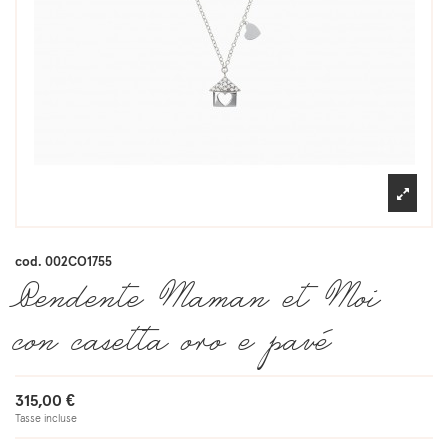
cod.
002CO1755
Pendente Maman et Moi
con casetta oro e pavé
315,00 €
Tasse incluse