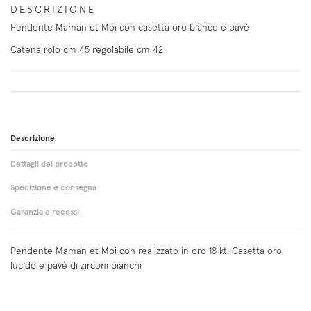
DESCRIZIONE
Pendente Maman et Moi con casetta oro bianco e pavé
Catena rolo cm 45 regolabile cm 42
Descrizione
Dettagli del prodotto
Spedizione e consegna
Garanzia e recessi
Pendente Maman et Moi con realizzato in oro 18 kt. Casetta oro
lucido e pavé di zirconi bianchi
Spedizione in Italia gratuita e assicurata per ordini superiori a 150
Reso facile e gratuito per ordini superiori a 150 Euro su qualsiasi
Genere
Per lei
Euro.
prodotto entro 14 giorni dalla consegna.