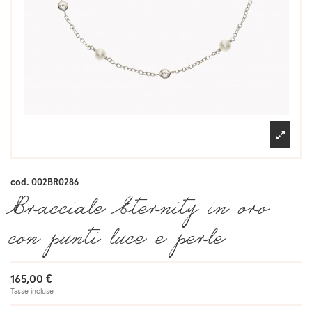
cod.
002BR0286
Bracciale Eternity in oro
con punti luce e perle
165,00 €
Tasse incluse