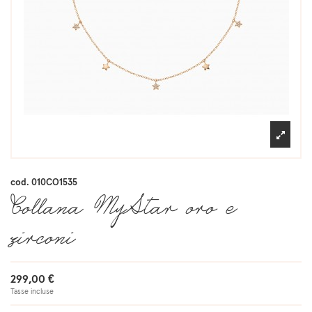
cod.
010CO1535
Collana MyStar oro e
zirconi
299,00 €
Tasse incluse