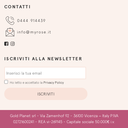
CONTATTI
0444 914439
info@myrose.it
ISCRIVITI ALLA NEWSLETTER
Ho letto e accettato la
Privacy Policy
Gold Planet srl - Via
Zamenhof
92 - 36100 Vicenza – Italy P.IVA
02721600241 - REA vi-269145 - Capitale sociale 50.000€ i.v.