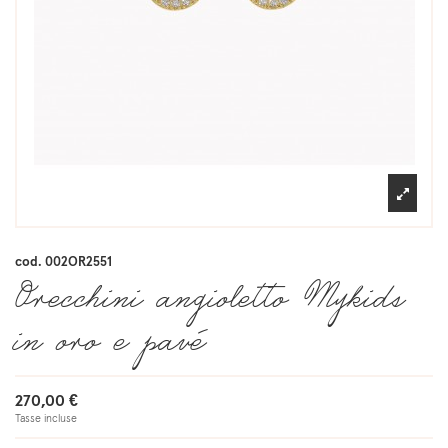
cod.
002OR2551
Orecchini angioletto Mykids
in oro e pavé
270,00 €
Tasse incluse