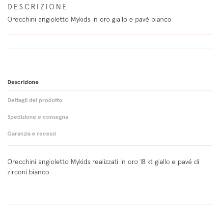
DESCRIZIONE
Orecchini angioletto Mykids in oro giallo e pavé bianco
Descrizione
Dettagli del prodotto
Spedizione e consegna
Garanzia e recessi
Orecchini angioletto Mykids realizzati in oro 18 kt giallo e pavé di
zirconi bianco
Spedizione in Italia gratuita e assicurata per ordini superiori a 150
Reso facile e gratuito per ordini superiori a 150 Euro su qualsiasi
Genere
Bambino
Euro.
prodotto entro 14 giorni dalla consegna.
Tipologia prodotto
Orecchini
Tutte le nostre spedizioni in Italia sono affidate a corrieri fiduciari.
Tutti i nostri prodotti vantano una garanzia di 24 mesi