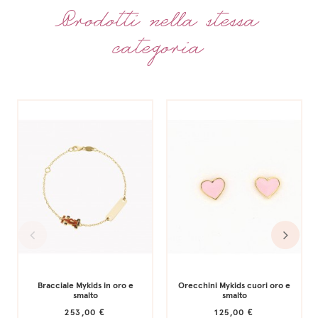
Scopri i dettagli delle spedizioni e relativa richiesta di contributi per
Scopri i dettagli di garanzia e recessi nell'apposita sezione
Prodotti nella stessa
spedizioni all’estero nella sezione spedizioni e consegna
categoria
Bracciale Mykids in oro e
Orecchini Mykids cuori oro e
smalto
smalto
253,00 €
125,00 €